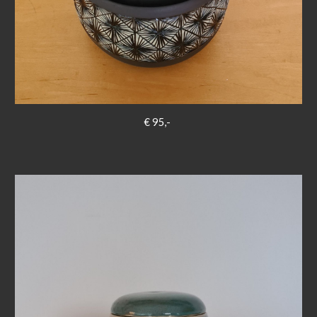
€ 95,-